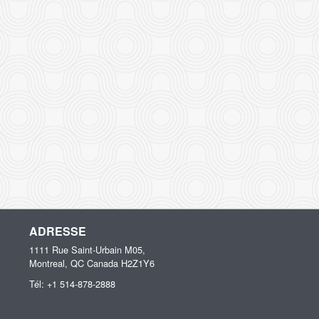
ADRESSE
1111 Rue Saint-Urbain M05,
Montreal, QC
Canada
H2Z1Y6
Tél:
+1 514-878-2888