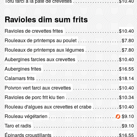
Tofu farci à la pâte de crevettes
$10.40
Ravioles dim sum frits
Ravioles de crevettes frites
$10.40
Rouleaux de printemps au poulet
$7.80
Rouleaux de printemps aux légumes
$7.80
Aubergines farcies aux crevettes
$10.40
Aubergines frites
$16.55
Calamars frits
$18.14
Poivron vert farci aux crevettes
$10.40
Ravioles de porc frit kiu tien
$10.34
Rouleau d'algues aux crevettes et crabe
$10.40
Rouleau végétarien
$9.10
Taro et radis
$9.10
Épinards croustillants
$16.55