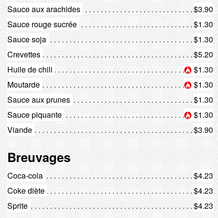
Sauce aux arachides
$3.90
Sauce rouge sucrée
$1.30
Sauce soja
$1.30
Crevettes
$5.20
Huile de chili
$1.30
Moutarde
$1.30
Sauce aux prunes
$1.30
Sauce piquante
$1.30
Viande
$3.90
Breuvages
Coca-cola
$4.23
Coke diète
$4.23
Sprite
$4.23