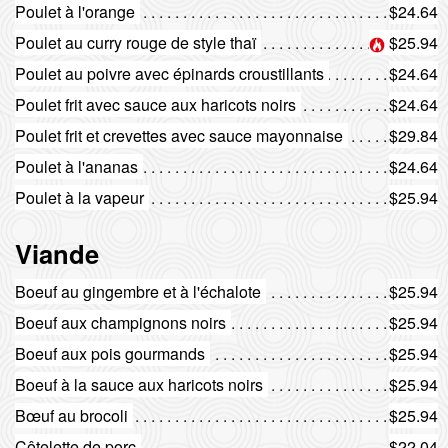
Poulet à l'orange
$24.64
Poulet au curry rouge de style thaï
$25.94
Poulet au poivre avec épinards croustillants
$24.64
Poulet frit avec sauce aux haricots noirs
$24.64
Poulet frit et crevettes avec sauce mayonnaise
$29.84
Poulet à l'ananas
$24.64
Poulet à la vapeur
$25.94
Viande
Boeuf au gingembre et à l'échalote
$25.94
Boeuf aux champignons noirs
$25.94
Boeuf aux pois gourmands
$25.94
Boeuf à la sauce aux haricots noirs
$25.94
Bœuf au brocoli
$25.94
Côtelette de porc
$22.04