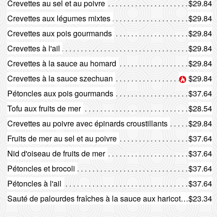
Crevettes au sel et au poivre
$29.84
Crevettes aux légumes mixtes
$29.84
Rechercher
Crevettes aux pois gourmands
$29.84
Crevettes à l'ail
$29.84
Crevettes à la sauce au homard
$29.84
Crevettes à la sauce szechuan
$29.84
Pétoncles aux pois gourmands
$37.64
Tofu aux fruits de mer
$28.54
Crevettes au poivre avec épinards croustillants
$29.84
Fruits de mer au sel et au poivre
$37.64
Nid d'oiseau de fruits de mer
$37.64
Pétoncles et brocoli
$37.64
Pétoncles à l'ail
$37.64
Sauté de palourdes fraîches à la sauce aux haricots noirs
$23.34