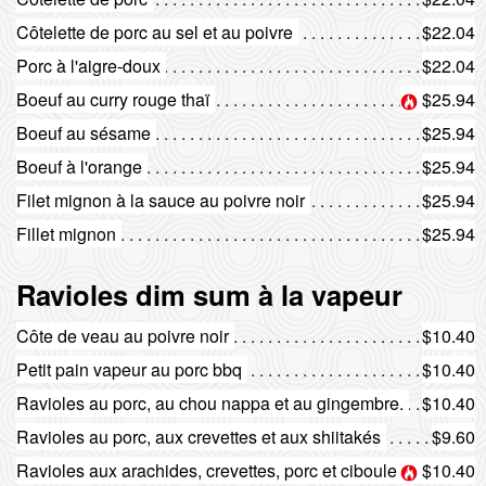
Côtelette de porc au sel et au poivre
$22.04
Porc à l'aigre-doux
$22.04
Boeuf au curry rouge thaï
$25.94
Boeuf au sésame
$25.94
Boeuf à l'orange
$25.94
Filet mignon à la sauce au poivre noir
$25.94
Fillet mignon
$25.94
Ravioles dim sum à la vapeur
Côte de veau au poivre noir
$10.40
Petit pain vapeur au porc bbq
$10.40
Ravioles au porc, au chou nappa et au gingembre.
$10.40
Ravioles au porc, aux crevettes et aux shiitakés
$9.60
Ravioles aux arachides, crevettes, porc et ciboule de chine
$10.40