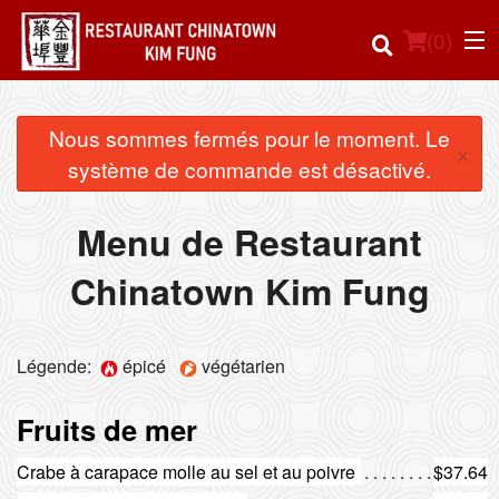
(
0
)
Nous sommes fermés pour le moment. Le
×
système de commande est désactivé.
Commander en ligne
Menu de Restaurant
Emplacement
Chinatown Kim Fung
Français
Connection
Légende:
épicé
végétarien
Inscription
Fruits de mer
Panier (0)
Crabe à carapace molle au sel et au poivre
$37.64