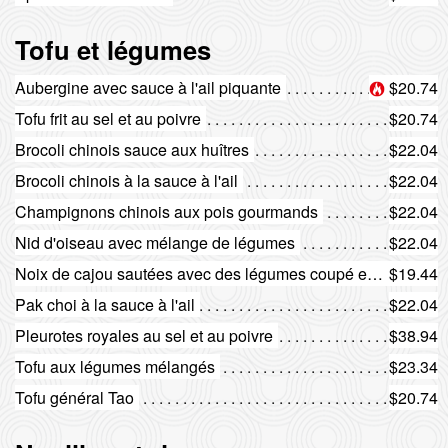
Tofu et légumes
Aubergine avec sauce à l'ail piquante
$20.74
Tofu frit au sel et au poivre
$20.74
Brocoli chinois sauce aux huîtres
$22.04
Brocoli chinois à la sauce à l'ail
$22.04
Champignons chinois aux pois gourmands
$22.04
Nid d'oiseau avec mélange de légumes
$22.04
Noix de cajou sautées avec des légumes coupé en cubes
$19.44
Pak choi à la sauce à l'ail
$22.04
Pleurotes royales au sel et au poivre
$38.94
Tofu aux légumes mélangés
$23.34
Tofu général Tao
$20.74