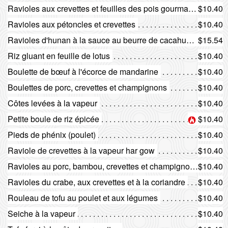
Ravioles aux crevettes et feuilles des pois gourmands
$10.40
Ravioles aux pétoncles et crevettes
$10.40
Ravioles d'hunan à la sauce au beurre de cacahuète et aux crevettes
$15.54
Riz gluant en feuille de lotus
$10.40
Boulette de bœuf à l'écorce de mandarine
$10.40
Boulettes de porc, crevettes et champignons
$10.40
Côtes levées à la vapeur
$10.40
Petite boule de riz épicée
$10.40
Pieds de phénix (poulet)
$10.40
Raviole de crevettes à la vapeur har gow
$10.40
Ravioles au porc, bambou, crevettes et champignons noirs
$10.40
Ravioles du crabe, aux crevettes et à la coriandre
$10.40
Rouleau de tofu au poulet et aux légumes
$10.40
Seiche à la vapeur
$10.40