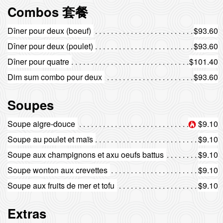
Combos 套餐
Dîner pour deux (boeuf)
$93.60
Dîner pour deux (poulet)
$93.60
Dîner pour quatre
$101.40
Dim sum combo pour deux
$93.60
Soupes
Soupe aigre-douce
$9.10
Soupe au poulet et maïs
$9.10
Soupe aux champignons et axu oeufs battus
$9.10
Soupe wonton aux crevettes
$9.10
Soupe aux fruits de mer et tofu
$9.10
Extras