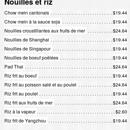
Nouilles et riz
Chow mein cantonais
$19.44
Chow mein à la sauce soja
$19.44
Nouilles croustillantes aux fruits de mer
$24.64
Nouilles de Shanghai
$19.44
Nouilles de Singapour
$19.44
Nouilles de boeuf poêlées
$19.44
Pad Thai
$24.64
Riz frit au boeuf
$19.44
Riz frit au poisson salé et au poulet
$24.64
Riz frit au poulet
$19.44
Riz frit aux fruits de mer
$24.64
Riz à la vapeur
$2.60
Riz frit de Yangzhou
$19.44